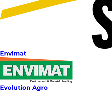
Envimat
Evolution Agro